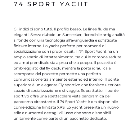
74 SPORT YACHT
Gli indizi ci sono tutti. Il profilo basso. Le linee fluide ma
eleganti. Senza dubbio un Sunseeker, l'icredibile artigianalità
si fonde con una tecnologia all'avanguardia e sofisticate
finiture interne. Lo yacht perfetto per momenti di
socializzazione con i propri ospiti. Il 74 Sport Yacht ha un
ampio spazio di intrattenimento, tra cui le comode sedute
ed ampi prendisole sia a prua che a poppa. Il pozzetto è
ombreggiato dal fly deck, mentre la porta idraulica a
scomparsa del pozzetto permette una perfetta
comunicazione tra ambiente esterno ed interno. Il ponte
superiore è un elegante Fly sportivo che fornisce ulteriore
spazio di socializzazione e stivaggio. Soprattutto, il ponte
sportivo offre una spettacolare vista panoramica del
panorama circostante. Il 74 Sport Yacht è ora disponibile
come edizione limitata XPS. Lo yacht presenta un nuovo
stile e numerosi dettagli di lusso che sono disponibili
unitamente come parte di un pacchetto dedicato.