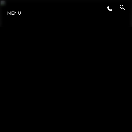
MENU
LIFESTYLE
INNOVAZIONE
L'AZIENDA
IL TEAM
HERITAGE
VALUTA LA TUA IMBARCAZIONE