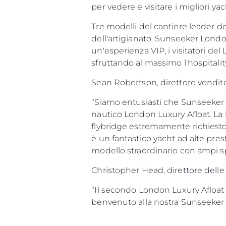
per vedere e visitare i migliori y
Tre modelli del cantiere leader d
dell'artigianato. Sunseeker Lond
un'esperienza VIP, i visitatori de
sfruttando al massimo l'hospitality
Sean Robertson, direttore vendit
“Siamo entusiasti che Sunseeker L
nautico London Luxury Afloat. La 
flybridge estremamente richiesto 
Informazioni
è un fantastico yacht ad alte pre
modello straordinario con ampi spa
Mappa Del Sito
Christopher Head, direttore dell
Contatti
Cookies
“Il secondo London Luxury Afloat
benvenuto alla nostra Sunseeker F