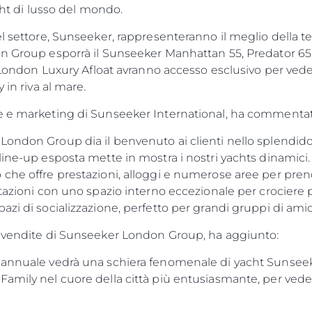
acht di lusso del mondo.
el settore, Sunseeker, rappresenteranno il meglio della t
on Group esporrà il Sunseeker Manhattan 55, Predator 65
l London Luxury Afloat avranno accesso esclusivo per vede
 in riva al mare.
e e marketing di Sunseeker International, ha commentat
ondon Group dia il benvenuto ai clienti nello splendido
line-up esposta mette in mostra i nostri yachts dinamici
che offre prestazioni, alloggi e numerose aree per prende
Aspetti Legali
L'azien
stazioni con uno spazio interno eccezionale per crociere 
zi di socializzazione, perfetto per grandi gruppi di amici
POLICY SULLA PRIVACY
Brokera
e vendite di Sunseeker London Group, ha aggiunto:
MODERN SLAVERY
Charter
STATEMENT
News
 annuale vedrà una schiera fenomenale di yacht Sunseeke
TERMINI E CONDIZIONI
amily nel cuore della città più entusiasmante, per veder
Eventi
COOKIE POLICY
Innovazi
RECLUTAMENTO