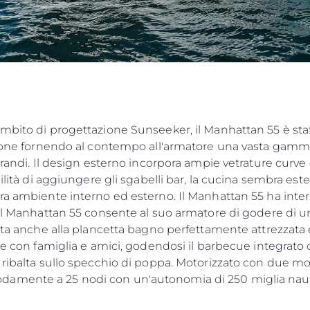
ambito di progettazione Sunseeker, il Manhattan 55 è st
zione fornendo al contempo all'armatore una vasta gamma d
grandi. Il design esterno incorpora ampie vetrature curve 
bilità di aggiungere gli sgabelli bar, la cucina sembra est
ra ambiente interno ed esterno. Il Manhattan 55 ha intern
 Il Manhattan 55 consente al suo armatore di godere di u
olta anche alla plancetta bagno perfettamente attrezzata
re con famiglia e amici, godendosi il barbecue integrato 
 ribalta sullo specchio di poppa. Motorizzato con due mot
amente a 25 nodi con un'autonomia di 250 miglia nauti