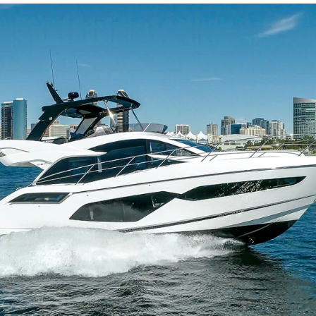
L'aziend
Il Team
Lifestyle
Heritage
Valuta L