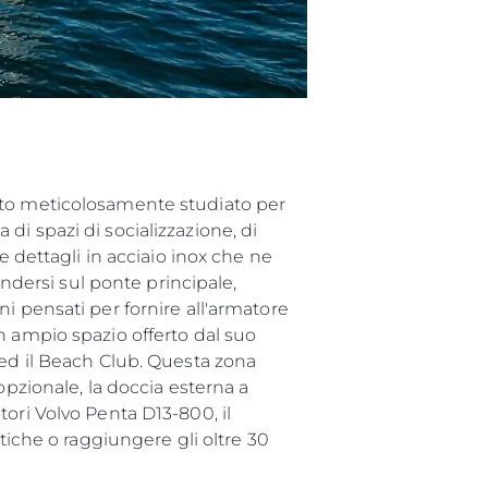
ato meticolosamente studiato per
i spazi di socializzazione, di
e dettagli in acciaio inox che ne
endersi sul ponte principale,
i pensati per fornire all'armatore
n ampio spazio offerto dal suo
 ed il Beach Club. Questa zona
opzionale, la doccia esterna a
ori Volvo Penta D13-800, il
che o raggiungere gli oltre 30