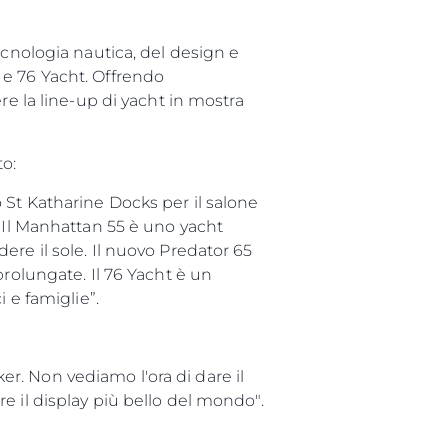
ecnologia nautica, del design e
 e 76 Yacht. Offrendo
re la line-up di yacht in mostra
o:
 St Katharine Docks per il salone
. Il Manhattan 55 è uno yacht
re il sole. Il nuovo Predator 65
da
prolungate. Il 76 Yacht è un
 e famiglie”.
ge
r. Non vediamo l'ora di dare il
e il display più bello del mondo".
one