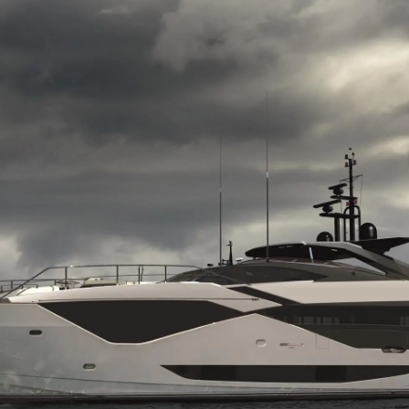
L'aziend
Il Team
Lifestyle
Heritage
Valuta L