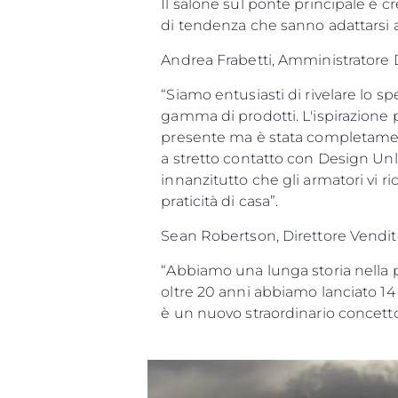
Il salone sul ponte principale è c
di tendenza che sanno adattarsi a
Andrea Frabetti, Amministratore
“Siamo entusiasti di rivelare lo s
gamma di prodotti. L'ispirazione p
presente ma è stata completament
a stretto contatto con Design Unl
innanzitutto che gli armatori vi 
praticità di casa”.
Sean Robertson, Direttore Vendit
Informazioni
“Abbiamo una lunga storia nella pr
Mappa Del Sito
oltre 20 anni abbiamo lanciato 14 l
Contatti
è un nuovo straordinario concetto 
Cookies