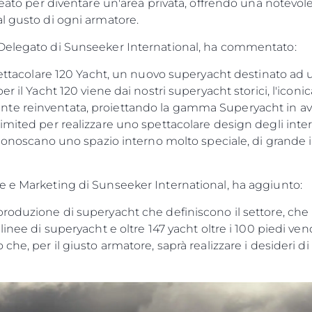
reato per diventare un'area privata, offrendo una notevole 
l gusto di ogni armatore.
 Delegato di Sunseeker International, ha commentato:
pettacolare 120 Yacht, un nuovo superyacht destinato ad u
er il Yacht 120 viene dai nostri superyacht storici, l'ico
e reinventata, proiettando la gamma Superyacht in ava
imited per realizzare uno spettacolare design degli int
riconoscano uno spazio interno molto speciale, di grande 
e e Marketing di Sunseeker International, ha aggiunto:
Aspetti Legali
L'azien
oduzione di superyacht che definiscono il settore, che ri
POLICY SULLA PRIVACY
Brokera
inee di superyacht e oltre 147 yacht oltre i 100 piedi vend
MODERN SLAVERY
Charter
che, per il giusto armatore, saprà realizzare i desideri di
STATEMENT
News
TERMINI E CONDIZIONI
Eventi
COOKIE POLICY
Innovazi
RECLUTAMENTO