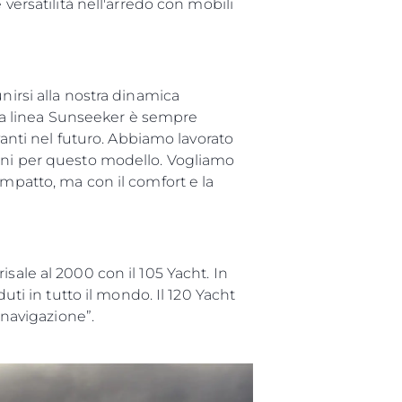
versatilità nell'arredo con mobili
nirsi alla nostra dinamica
nica linea Sunseeker è sempre
nti nel futuro. Abbiamo lavorato
erni per questo modello. Vogliamo
impatto, ma con il comfort e la
da
sale al 2000 con il 105 Yacht. In
ge
uti in tutto il mondo. Il 120 Yacht
 navigazione”.
one