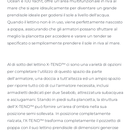
Ocean e 100 Yacht, offre un'area multifunzionale in riva al
mare che si apre idraulicamente per diventare un grande
prendisole ideale per godersi il sole a livello dell'acqua.
Quando il lettino non è in uso, viene perfettamente nascosto
a poppa, assicurando che gli armatori possano sfruttare al
meglio la plancetta per accedere e varare un tender se
specificato o semplicemente prendere il sole in riva al mare.
Al di sotto del lettino X-TEND™ ci sono una varietà di opzioni
per completare l'utilizzo di questo spazio da parte
dell'armatore, una doccia a tutt'altezza ed un ampio spazio
per riporre tutto ciò di cui l'armatore necessita, inclusi
armadietti dedicati per due Seabob, attrezzatura subacquea
e asciugamani. Stando in piedi sulla plancetta, la struttura
dell'X-TEND™ può fornire un'area d'ombra nella sua
posizione semi-sollevata. In posizione completamente
rialzata, l'X-TEND™ trasforma completamente il pozzetto di
poppa con il suo lettino prendisole di dimensioni generose