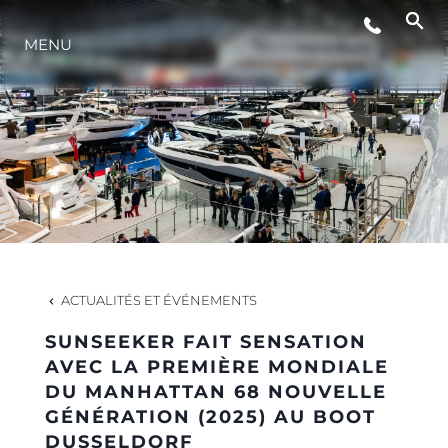
MENU
STYLE DE VIE
L'INNOVATION
LA SOCIÉTÉ
NOTRE ÉQUIPE
ACTUALITÉS ET ÉVÉNEMENTS
SUNSEEKER FAIT SENSATION
NOTRE HÉRITAGE
AVEC LA PREMIÈRE MONDIALE
DU MANHATTAN 68 NOUVELLE
GÉNÉRATION (2025) AU BOOT
ESTIMEZ VOTRE BATEAU
DUSSELDORF