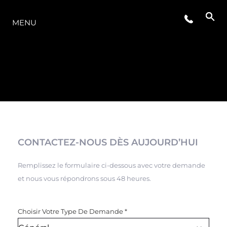
LA GAMME
MENU
CONTACTEZ-NOUS DÈS AUJOURD’HUI
Remplissez le formulaire ci-dessous avec votre demande
et nous vous répondrons sous 48 heures.
Choisir Votre Type De Demande
*