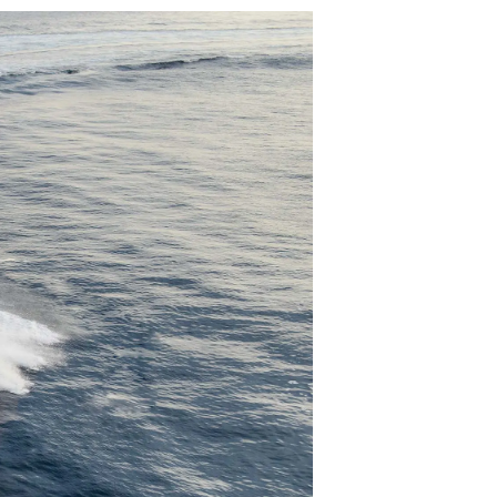
été
age
- Location
s
nts
tion