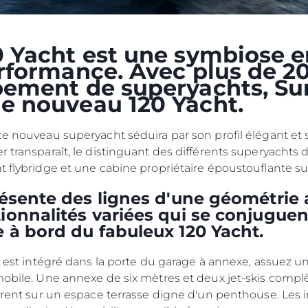
La Socié
RECRUTEMENT
Notre Éq
 Yacht est une symbiose e
Style De
rformance. Avec plus de 20
Notre Hé
pement de superyachts, Sun
Estimez 
e nouveau 120 Yacht.
ce nouveau superyacht séduira par son profil élégant et 
r transparaît, le distinguant des différents superyachts
t flybridge et une cabine propriétaire époustouflante sur
résente des lignes d'une géométrie 
onnalités variées qui se conjuguent
 à bord du fabuleux 120 Yacht.
ol est intégré dans la porte du garage à annexe, assuez 
mobile. Une annexe de six mètres et deux jet-skis compl
ouvrent sur un espace terrasse digne d'un penthouse. Le