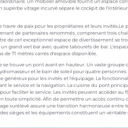
raordinaire. Un mobilier amovible fournit un espace con
superbe vitrage incurvé sépare le cockpit de l'intérieur
e havre de paix pour les propriétaires et leurs invités.Le
ovenant de partenaires renommés, comprenant trois chai
ntre de cet exceptionnel espace de divertissement se t
n grand wet bar avec quatre tabourets de bar. L'espace
lus de 71 mètres carrés d'espace disponible.
vée se trouve un pont avant en hauteur. Un vaste groupe
ydromasseur et le bain de soleil pour quatre personnes.
e généreux pour les invités et l'équipage. La fonctionnal
tant le service et la navigation. La cuisine du pont princi
pour faciliter le service. Les invités peuvent accéder au fl
n en toute simplicité. Afin de permettre un accès continu 
tage surélevé assure une transition harmonieuse entre le 
 des sièges et les équipements constituent un véritable s