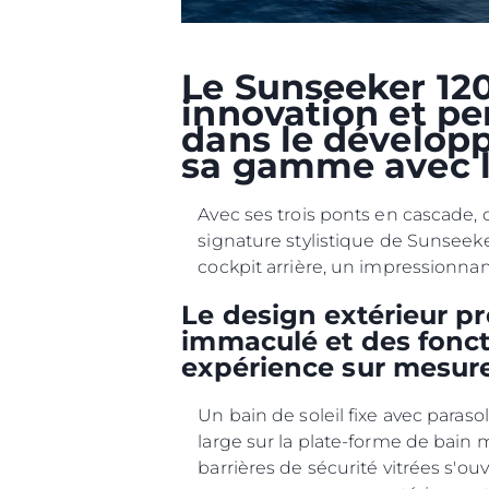
Le Sunseeker 120
innovation et pe
dans le dévelop
sa gamme avec l
Avec ses trois ponts en cascade, 
signature stylistique de Sunseeke
cockpit arrière, un impressionnan
Le design extérieur p
immaculé et des foncti
expérience sur mesure
Un bain de soleil fixe avec paras
large sur la plate-forme de bain 
barrières de sécurité vitrées s'