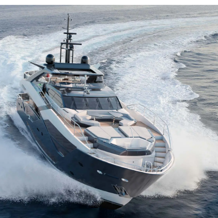
Droits Juridiques
La Soci
POLITIQUE DE
Le Court
CONFIDENTIALITÉ
Charter 
LA CHARTE SUR
kies
Nouvelle
L'ESCLAVAGE MODERNE
Événeme
TERMES ET CONDITIONS
L'innova
POLITIQUE DE COOKIES