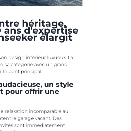
té
uipe
ntre héritage,
 Vie
 ans d'expertise
ritage
seeker élargit
Votre Bateau
son design intérieur luxueux. La
 de sa catégorie avec un grand
 le pont principal.
audacieuse, un style
 pour offrir une
une relaxation incomparable au
ètent le garage vacant. Des
s invités sont immédiatement