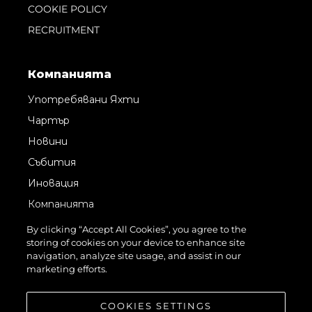
COOKIE POLICY
RECRUITMENT
Компанията
Употребявани Яхти
Чартър
Новини
Събития
Иновация
Компанията
Екипът
By clicking “Accept All Cookies”, you agree to the
storing of cookies on your device to enhance site
Лайфстайл
navigation, analyze site usage, and assist in our
Наследство
marketing efforts.
Оценете Вашата Яхта
COOKIES SETTINGS