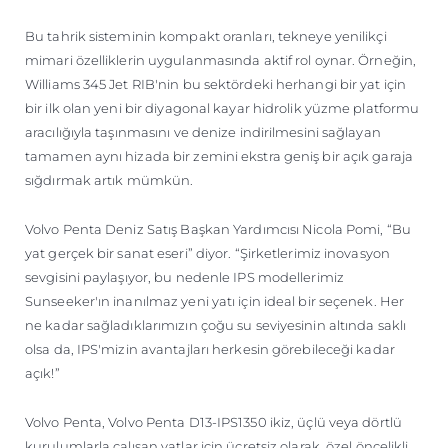
Bu tahrik sisteminin kompakt oranları, tekneye yenilikçi
mimari özelliklerin uygulanmasında aktif rol oynar. Örneğin,
Williams 345 Jet RIB'nin bu sektördeki herhangi bir yat için
bir ilk olan yeni bir diyagonal kayar hidrolik yüzme platformu
aracılığıyla taşınmasını ve denize indirilmesini sağlayan
tamamen aynı hizada bir zemini ekstra geniş bir açık garaja
sığdırmak artık mümkün.
Volvo Penta Deniz Satış Başkan Yardımcısı Nicola Pomi, “Bu
yat gerçek bir sanat eseri” diyor. “Şirketlerimiz inovasyon
sevgisini paylaşıyor, bu nedenle IPS modellerimiz
Sunseeker'ın inanılmaz yeni yatı için ideal bir seçenek. Her
ne kadar sağladıklarımızın çoğu su seviyesinin altında saklı
olsa da, IPS'mizin avantajları herkesin görebileceği kadar
açık!”
Volvo Penta, Volvo Penta D13-IPS1350 ikiz, üçlü veya dörtlü
kurulumlarla çalışan yatlar için ücretsiz olarak, özel öncelikli