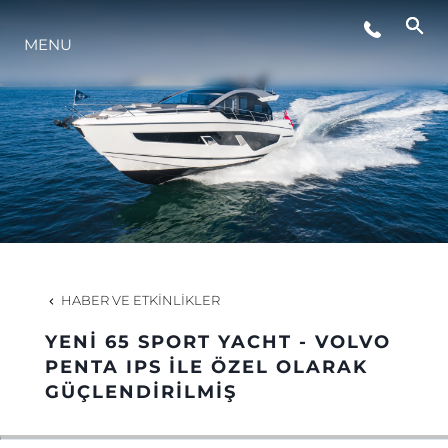
MENU
YAŞAM ŞEKLİ
YENILIK
ŞİRKET
EKIP
HABER VE ETKINLIKLER
MİRAS
YENİ 65 SPORT YACHT - VOLVO
PENTA IPS İLE ÖZEL OLARAK
GÜÇLENDİRİLMİŞ
TEKNENIZIN PIYASA DEĞERINI