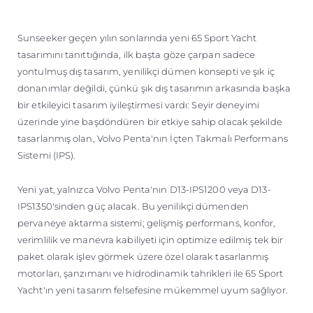
ÖĞRENIN
Sunseeker geçen yılın sonlarında yeni 65 Sport Yacht
tasarımını tanıttığında, ilk başta göze çarpan sadece
yontulmuş dış tasarım, yenilikçi dümen konsepti ve şık iç
donanımlar değildi, çünkü şık dış tasarımın arkasında başka
bir etkileyici tasarım iyileştirmesi vardı: Seyir deneyimi
üzerinde yine başdöndüren bir etkiye sahip olacak şekilde
tasarlanmış olan, Volvo Penta'nın İçten Takmalı Performans
Sistemi (IPS).
Yeni yat, yalnızca Volvo Penta'nın D13-IPS1200 veya D13-
IPS1350'sinden güç alacak. Bu yenilikçi dümenden
pervaneye aktarma sistemi; gelişmiş performans, konfor,
verimlilik ve manevra kabiliyeti için optimize edilmiş tek bir
paket olarak işlev görmek üzere özel olarak tasarlanmış
motorları, şanzımanı ve hidrodinamik tahrikleri ile 65 Sport
Yacht'ın yeni tasarım felsefesine mükemmel uyum sağlıyor.