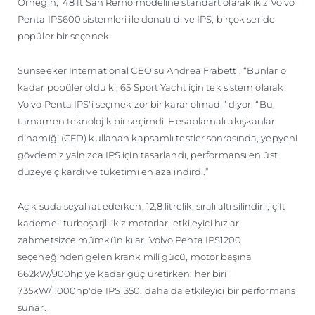
Örneğin, 48 ft San Remo modeline standart olarak ikiz Volvo
Penta IPS600 sistemleri ile donatıldı ve IPS, birçok seride
popüler bir seçenek.
Sunseeker International CEO'su Andrea Frabetti, “Bunlar o
kadar popüler oldu ki, 65 Sport Yacht için tek sistem olarak
Volvo Penta IPS'i seçmek zor bir karar olmadı” diyor. “Bu,
tamamen teknolojik bir seçimdi. Hesaplamalı akışkanlar
dinamiği (CFD) kullanan kapsamlı testler sonrasında, yepyeni
gövdemiz yalnızca IPS için tasarlandı, performansı en üst
düzeye çıkardı ve tüketimi en aza indirdi.”
Açık suda seyahat ederken, 12,8 litrelik, sıralı altı silindirli, çift
kademeli turboşarjlı ikiz motorlar, etkileyici hızları
zahmetsizce mümkün kılar. Volvo Penta IPS1200
seçeneğinden gelen krank mili gücü, motor başına
662kW/900hp'ye kadar güç üretirken, her biri
735kW/1.000hp'de IPS1350, daha da etkileyici bir performans
sunar.