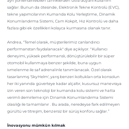
ayrı yönlendirilebilen tahriklerden ultra duyarlı kullanım
sağlar. Bunun da ötesinde, Elektronik Tekne Kontrolü (EVC),
tekne yapımcılarının Kumanda Kolu Yerleştirme, Dinamik
Konumlandırma Sistemi, Cam Kokpit, Hız Kontrolü ve daha
fazlası gibi ek özellikleri kolayca kurmasına olanak tanır.
Andrea, "Temel olarak, müşterilerimiz canlandırıcı
performanstan faydalanacak" diye açıklıyor. "Kullanıcı
deneyimi, yüksek performanslı, dönüştürülebilir bir süper
otomobil kullanmaya benzer şekilde, buna uygun
ivmelenme ile saf adrenalinle tanımlanacak. Özel olarak
tasarlanmış 'SkyHelm', yarış benzeri koltukları orta konsolun
her iki yanında güverteye kadar alçaltır, kusursuz manevraya
izin veren son teknoloji bir kumanda kolu sistemi ve hatta
verimli demirleme için Dinamik Konumlandırma Sistemi
olasılığı ile tamamlanır . Bu arada, neredeyse fark edilmeyen
gürültü ve titreşim, benzersiz bir sürüş konforu sağlar.”
İnovasyonu mümkün kılmak