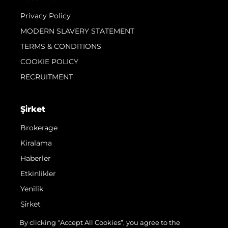
Privacy Policy
MODERN SLAVERY STATEMENT
TERMS & CONDITIONS
COOKIE POLICY
RECRUITMENT
Şi̇rket
Brokerage
Kiralama
Haberler
Etkinlikler
Yenilik
Şi̇rket
Ekip
By clicking “Accept All Cookies”, you agree to the