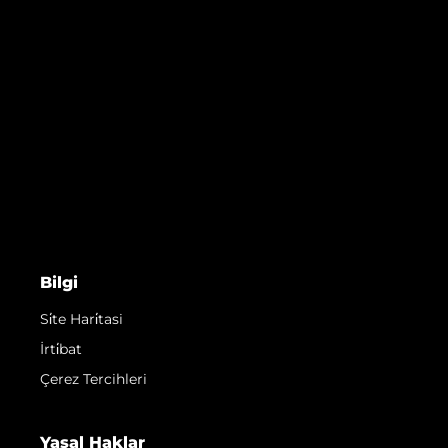
Bilgi
Si̇te Hari̇tasi
İrti̇bat
Çerez Tercihleri
Yasal Haklar