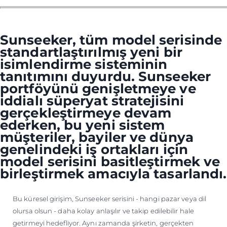
ÖĞRENIN
Sunseeker, tüm model serisinde
standartlaştırılmış yeni bir
isimlendirme sisteminin
tanıtımını duyurdu. Sunseeker
portföyünü genişletmeye ve
iddialı süperyat stratejisini
gerçekleştirmeye devam
ederken, bu yeni sistem
müşteriler, bayiler ve dünya
genelindeki iş ortakları için
model serisini basitleştirmek ve
birleştirmek amacıyla tasarlandı.
Bu küresel girişim, Sunseeker serisini - hangi pazar veya dil
olursa olsun - daha kolay anlaşılır ve takip edilebilir hale
getirmeyi hedefliyor. Aynı zamanda şirketin, gerçekten