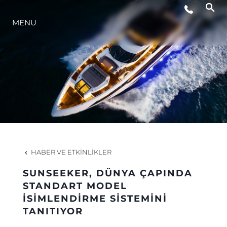
MENU
YAŞAM ŞEKLİ
YENILIK
ŞİRKET
EKIP
HABER VE ETKINLIKLER
MİRAS
SUNSEEKER, DÜNYA ÇAPINDA
STANDART MODEL
İSİMLENDİRME SİSTEMİNİ
TEKNENIZIN PIYASA DEĞERINI
TANITIYOR