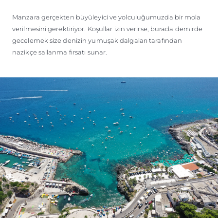
Manzara gerçekten büyüleyici ve yolculuğumuzda bir mola
verilmesini gerektiriyor. Koşullar izin verirse, burada demirde
gecelemek size denizin yumuşak dalgaları tarafından
nazikçe sallanma fırsatı sunar.