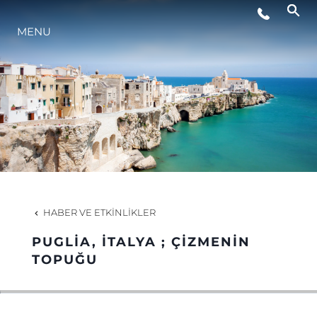
MENU
YAŞAM ŞEKLİ
YENILIK
ŞİRKET
EKIP
HABER VE ETKINLIKLER
MİRAS
PUGLIA, İTALYA ; ÇIZMENIN
TOPUĞU
TEKNENIZIN PIYASA DEĞERINI