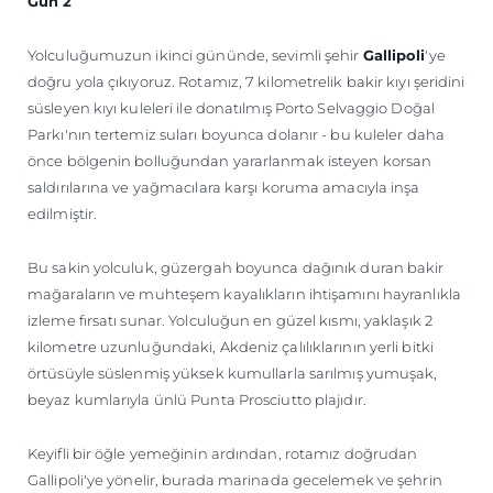
Gün 2
Yolculuğumuzun ikinci gününde, sevimli şehir
Gallipoli
'ye
doğru yola çıkıyoruz. Rotamız, 7 kilometrelik bakir kıyı şeridini
süsleyen kıyı kuleleri ile donatılmış Porto Selvaggio Doğal
Parkı'nın tertemiz suları boyunca dolanır - bu kuleler daha
önce bölgenin bolluğundan yararlanmak isteyen korsan
saldırılarına ve yağmacılara karşı koruma amacıyla inşa
edilmiştir.
Bu sakin yolculuk, güzergah boyunca dağınık duran bakir
mağaraların ve muhteşem kayalıkların ihtişamını hayranlıkla
izleme fırsatı sunar. Yolculuğun en güzel kısmı, yaklaşık 2
kilometre uzunluğundaki, Akdeniz çalılıklarının yerli bitki
örtüsüyle süslenmiş yüksek kumullarla sarılmış yumuşak,
beyaz kumlarıyla ünlü Punta Prosciutto plajıdır.
Keyifli bir öğle yemeğinin ardından, rotamız doğrudan
Gallipoli'ye yönelir, burada marinada gecelemek ve şehrin