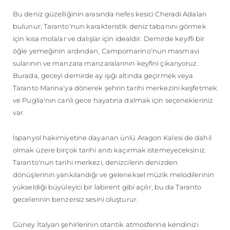
Bu deniz güzelliğinin arasında nefes kesici Cheradi Adaları
bulunur; Taranto'nun karakteristik deniz tabanını görmek
için kısa molalar ve dalışlar için idealdir. Demirde keyifli bir
öğle yemeğinin ardından, Campomarino'nun masmavi
sularının ve manzara manzaralarının keyfini çıkarıyoruz.
Burada, geceyi demirde ay ışığı altında geçirmek veya
Taranto Marina'ya dönerek şehrin tarihi merkezini keşfetmek
ve Puglia'nın canlı gece hayatına dalmak için seçenekleriniz
var.
İspanyol hakimiyetine dayanan ünlü Aragon Kalesi de dahil
olmak üzere birçok tarihi anıtı kaçırmak istemeyeceksiniz.
Taranto'nun tarihi merkezi, denizcilerin denizden
dönüşlerinin yankılandığı ve geleneksel müzik melodilerinin
yükseldiği büyüleyici bir labirent gibi açılır, bu da Taranto
gecelerinin benzersiz sesini oluşturur.
Güney İtalyan şehirlerinin otantik atmosferine kendinizi