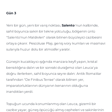
Gün 3
Yeni bir gün, yeni bir varış noktası,
Salento
'nun kalbinde,
sahil boyunca sakin bir tekne yolculuğu, bölgenin ünlü
"Salento'nun Maldivleri" olarak bilinen büyüleyici cazibesini
ortaya çıkarır. Pescoluse Plajı, geniş ıvory kumları ve masmavi
sularıyla huzur dolu bir atmosfer yaratır.
Güneşin kucaklayıcı ışığında manzara keyfi yapın, kristal
berraklığına dalın ve bir sonraki durağımız olan Leuca'ya
doğru ilerlerken, sahil boyunca seyre dalın: Antik Romalılar
tarafından "De Finibus Terrae" olarak bilinen yer,
imparatorluklarının dünyanın kenarının olduğuna
inandıkları yerdi.
Topuğun ucunda konumlanmış olan Leuca, gizemli bir
cazibe yayar, güneş öpücüğü almış cepheleri ve sakinlerinin