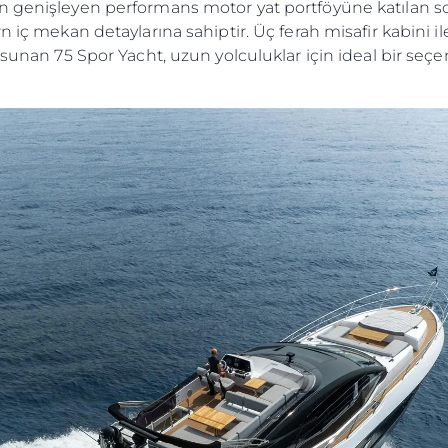
n genişleyen performans motor yat portföyüne katılan son
n iç mekan detaylarına sahiptir. Üç ferah misafir kabini i
 sunan 75 Spor Yacht, uzun yolculuklar için ideal bir seçen
Yasal Haklar
Şi̇rket
Privacy Policy
Brokera
MODERN SLAVERY
Kiralama
STATEMENT
Haberler
TERMS & CONDITIONS
Etkinlikl
COOKIE POLICY
Yenilik
RECRUITMENT