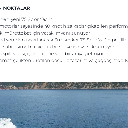
AN NOKTALAR
enen yeni 75 Spor Yacht
 motorlar sayesinde 40 knot hıza kadar çıkabilen perfor
e iki mürettebat için yatak imkanı sunuyor
i yeniden tasarlanarak Sunseeker 75 Spor Yat'ın profili
 sahip simetrik kıç, şık bir stil ve işlevsellik sunuyor
it kapısı, iç ve dış mekanı bir araya getiriyor
nmaz çelikten üretilen cesur iç tasarım ve çağdaş mobilya
.