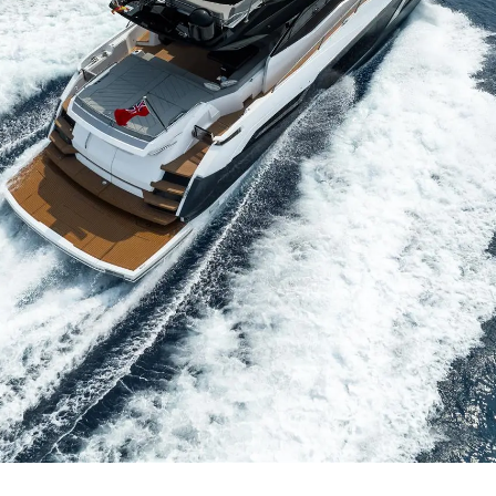
Şi̇rket
Ekip
Yaşam Şek
Mi̇ras
Tekneniz
Öğrenin