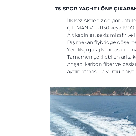
75 SPOR YACHT'I ÖNE ÇIKAR
İlk kez Akdeniz'de görüntül
Çift MAN V12-1150 veya 1900
Alt kabinler, sekiz misafir v
Dış mekan flybridge döşemes
Yenilikçi garaj kapı tasarımına
Tamamen çekilebilen arka kokp
Ahşap, karbon fiber ve pasla
aydınlatması ile vurgulanıyor