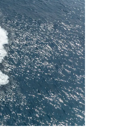
li̇
in Piyasa Değerini