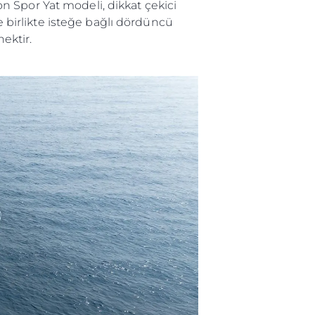
 Spor Yat modeli, dikkat çekici
le birlikte isteğe bağlı dördüncü
ektir.
ge
er