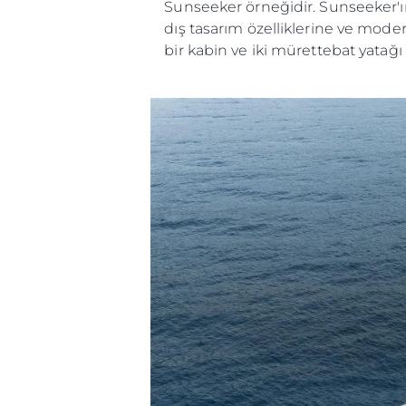
Sunseeker örneğidir. Sunseeker'ı
dış tasarım özelliklerine ve moder
bir kabin ve iki mürettebat yatağı
Bilgi
Si̇te Hari̇tasi
İrti̇bat
Çerez Tercihleri