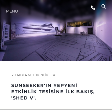
MENU
YAŞAM ŞEKLİ
YENILIK
ŞİRKET
EKIP
HABER VE ETKINLIKLER
MİRAS
SUNSEEKER'IN YEPYENİ
ETKİNLİK TESİSİNE İLK BAKIŞ,
'SHED V'.
TEKNENIZIN PIYASA DEĞERINI