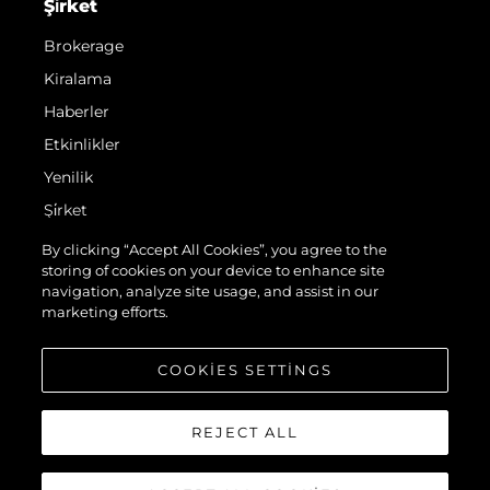
Şi̇rket
Brokerage
Kiralama
Haberler
Etkinlikler
Yenilik
Şi̇rket
Ekip
By clicking “Accept All Cookies”, you agree to the
storing of cookies on your device to enhance site
Yaşam Şekli̇
navigation, analyze site usage, and assist in our
Mi̇ras
marketing efforts.
Teknenizin Piyasa Değerini Öğrenin
COOKIES SETTINGS
REJECT ALL