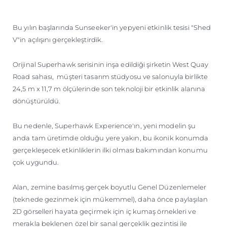
ÖĞRENIN
Bu yılın başlarında Sunseeker'in yepyeni etkinlik tesisi "Shed
V"in açılışını gerçekleştirdik.
Orijinal Superhawk serisinin inşa edildiği şirketin West Quay
Road sahası, müşteri tasarım stüdyosu ve salonuyla birlikte
24,5 m x 11,7 m ölçülerinde son teknoloji bir etkinlik alanına
dönüştürüldü.
Bu nedenle, Superhawk Experience'ın, yeni modelin şu
anda tam üretimde olduğu yere yakın, bu ikonik konumda
gerçekleşecek etkinliklerin ilki olması bakımından konumu
çok uygundu.
Alan, zemine basılmış gerçek boyutlu Genel Düzenlemeler
(teknede gezinmek için mükemmel), daha önce paylaşılan
2D görselleri hayata geçirmek için iç kumaş örnekleri ve
merakla beklenen özel bir sanal gerçeklik gezintisi ile