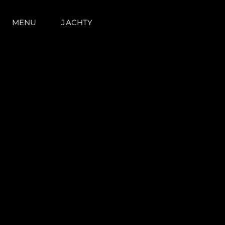
MENU
JACHTY