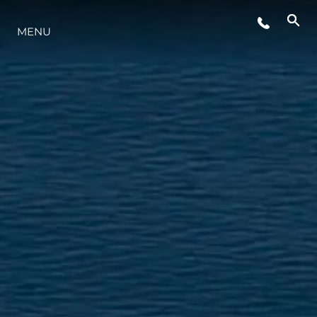
MENU
STYL ŻYCIA
INNOWACJA
PRZEDSIĘBIORSTWO
ZESPÓŁ
TRADYCJA
WYCEŃ SWOJĄ ŁÓDŹ