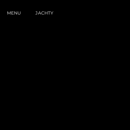
MENU
JACHTY