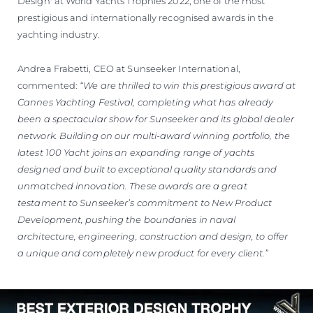
Design' at World Yachts Trophies 2022, one of the most
prestigious and internationally recognised awards in the
yachting industry.
Andrea Frabetti, CEO at Sunseeker International,
commented:
“We are thrilled to win this prestigious award at
Cannes Yachting Festival, completing what has already
been a spectacular show for Sunseeker and its global dealer
network. Building on our multi-award winning portfolio, the
latest 100 Yacht joins an expanding range of yachts
designed and built to exceptional quality standards and
unmatched innovation. These awards are a great
testament to Sunseeker’s commitment to New Product
Development, pushing the boundaries in naval
architecture, engineering, construction and design, to offer
a unique and completely new product for every client.”