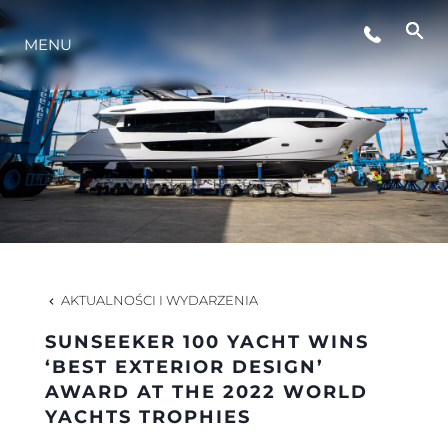
MENU
STYL ŻYCIA
INNOWACJA
PRZEDSIĘBIORSTWO
ZESPÓŁ
AKTUALNOŚCI I WYDARZENIA
SUNSEEKER 100 YACHT WINS
TRADYCJA
‘BEST EXTERIOR DESIGN’
AWARD AT THE 2022 WORLD
YACHTS TROPHIES
WYCEŃ SWOJĄ ŁÓDŹ