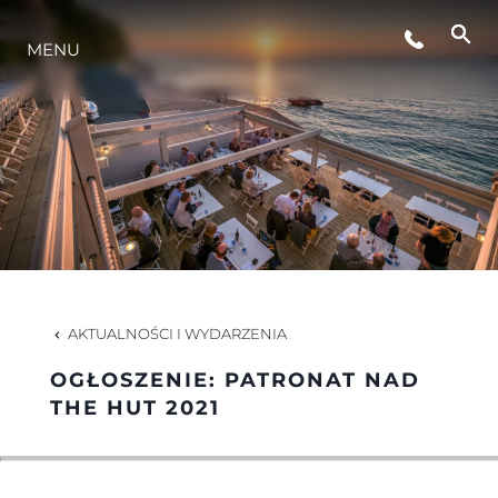
MENU
STYL ŻYCIA
INNOWACJA
PRZEDSIĘBIORSTWO
ZESPÓŁ
AKTUALNOŚCI I WYDARZENIA
OGŁOSZENIE: PATRONAT NAD
TRADYCJA
THE HUT 2021
WYCEŃ SWOJĄ ŁÓDŹ