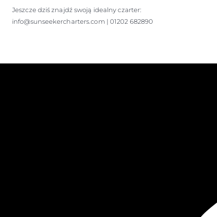
Jeszcze dziś znajdź swoją idealny czarter:
info@sunseekercharters.com | 01202 682890