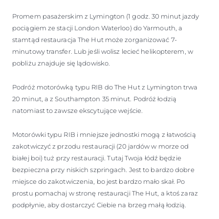
Promem pasażerskim z Lymington (1 godz. 30 minut jazdy
pociągiem ze stacji London Waterloo) do Yarmouth, a
stamtąd restauracja The Hut może zorganizować 7-
minutowy transfer. Lub jeśli wolisz lecieć helikopterem, w
pobliżu znajduje się lądowisko.
Podróż motorówką typu RIB do The Hut z Lymington trwa
20 minut, a z Southampton 35 minut. Podróż łodzią
natomiast to zawsze ekscytujące wejście.
Motorówki typu RIB i mniejsze jednostki mogą z łatwością
zakotwiczyć z przodu restauracji (20 jardów w morze od
białej boi) tuż przy restauracji. Tutaj Twoja łódź będzie
bezpieczna przy niskich szpringach. Jest to bardzo dobre
miejsce do zakotwiczenia, bo jest bardzo mało skał. Po
prostu pomachaj w stronę restauracji The Hut, a ktoś zaraz
podpłynie, aby dostarczyć Ciebie na brzeg małą łodzią.