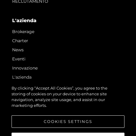
RECLUTAMENTO
L'azienda
Brokerage
Charter
News
Eventi
Innovazione
L'azienda
Il Team
By clicking “Accept All Cookies”, you agree to the
storing of cookies on your device to enhance site
Lifestyle
navigation, analyze site usage, and assist in our
Heritage
marketing efforts.
Valuta La Tua Imbarcazione
COOKIES SETTINGS