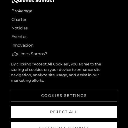
¿Quiénes Somos?
Brokerage
Charter
Noticias
Eventos
Innovación
¿Quiénes Somos?
El Equipo
By clicking “Accept All Cookies”, you agree to the
storing of cookies on your device to enhance site
Estilo De Vida
navigation, analyze site usage, and assist in our
Historia
marketing efforts.
Valore Su Embarcación
COOKIES SETTINGS
REJECT ALL