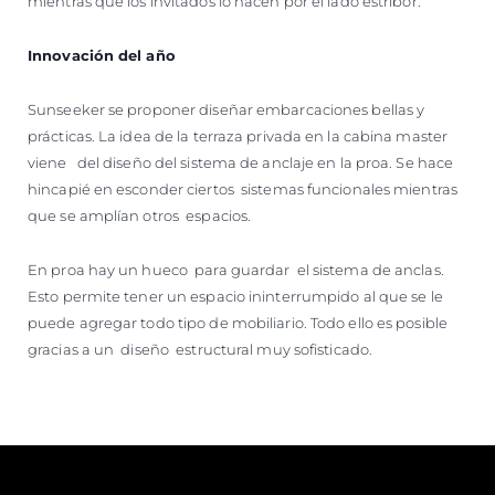
mientras que los invitados lo hacen por el lado estribor.
Innovación del año
Sunseeker se proponer diseñar embarcaciones bellas y
prácticas. La idea de la terraza privada en la cabina master
viene del diseño del sistema de anclaje en la proa. Se hace
hincapié en esconder ciertos sistemas funcionales mientras
que se amplían otros espacios.
En proa hay un hueco para guardar el sistema de anclas.
Esto permite tener un espacio ininterrumpido al que se le
puede agregar todo tipo de mobiliario. Todo ello es posible
gracias a un diseño estructural muy sofisticado.