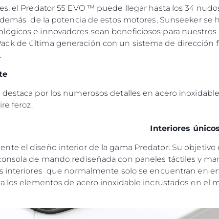
es, el Predator 55 EVO ™ puede llegar hasta los 34 nudo
 Además de la potencia de estos motores, Sunseeker se 
Legal
¿Quién
ógicos e innovadores sean beneficiosos para nuestros c
POLÍTICA DE PRIVACIDAD
Brokera
ck de última generación con un sistema de dirección 
.
DECLARACIÓN EN CONTRA
Charter
DE LA ESCLAVITUD
okies
Noticias
MODERNA
te
Eventos
TERMINOS Y CONDICIONES
destaca por los numerosos detalles en acero inoxidable, f
Innovaci
POLÍTICA DE COOKIES
 aire feroz.
¿Quiéne
OFERTAS DE TRABAJO
Interiores único
El Equip
Estilo De
te el diseño interior de la gama Predator. Su objetivo 
consola de mando rediseñada con paneles táctiles y ma
Historia
es interiores que normalmente solo se encuentran en 
Valore S
a los elementos de acero inoxidable incrustados en el mo