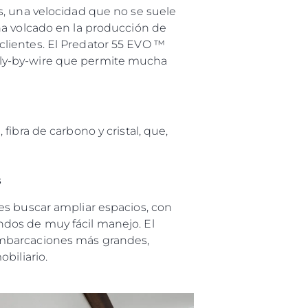
s, una velocidad que no se suele
ha volcado en la producción de
es Somos?
lientes. El Predator 55 EVO ™
ge
fly-by-wire que permite mucha
ibra de carbono y cristal, que,
ón
s Somos?
s
o
 Vida
es buscar ampliar espacios, con
ndos de muy fácil manejo. El
embarcaciones más grandes,
u Embarcación
biliario.