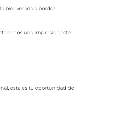
es Somos?
 la bienvenida a bordo!
ge
sentaremos una impresionante
ón
s Somos?
o
 Vida
al, esta es tu oportunidad de
u Embarcación