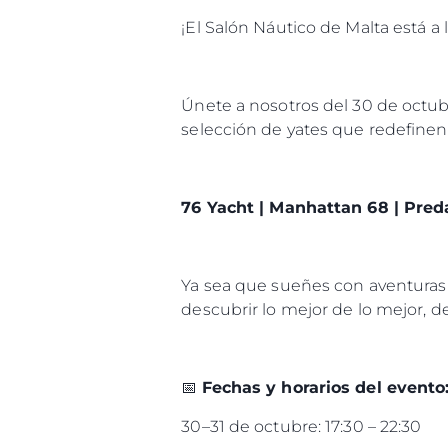
Información
¡El Salón Náutico de Malta está a
Mapa
Contacto
Únete a nosotros del 30 de octu
Preferencias De Co
selección de yates que redefinen 
76 Yacht | Manhattan 68 | Pred
Ya sea que sueñes con aventuras
descubrir lo mejor de lo mejor, de
📅
Fechas y horarios del evento
30–31 de octubre: 17:30 – 22:30