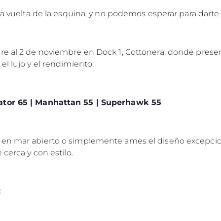
Legal
¿Quién
 la vuelta de la esquina, y no podemos esperar para darte
POLÍTICA DE PRIVACIDAD
Brokera
DECLARACIÓN EN CONTRA
Charter
DE LA ESCLAVITUD
bre al 2 de noviembre en Dock 1, Cottonera, donde pre
okies
Noticias
MODERNA
el lujo y el rendimiento:
Eventos
TERMINOS Y CONDICIONES
Innovaci
POLÍTICA DE COOKIES
¿Quiéne
OFERTAS DE TRABAJO
ator 65 | Manhattan 55 | Superhawk 55
El Equip
Estilo De
 en mar abierto o simplemente ames el diseño excepcion
Historia
 cerca y con estilo.
Valore S
: