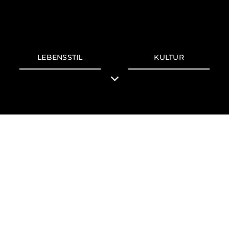
LEBENSSTIL
KULTUR