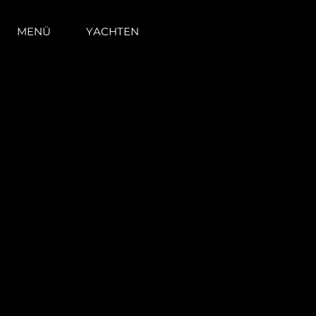
MENÜ
YACHTEN