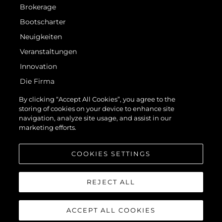
Brokerage
Bootscharter
Neuigkeiten
Veranstaltungen
Innovation
Die Firma
Das Team
By clicking “Accept All Cookies”, you agree to the
storing of cookies on your device to enhance site
Lifestyle
navigation, analyze site usage, and assist in our
Geschichte
marketing efforts.
Bewerten Sie Ihr Boot
COOKIES SETTINGS
REJECT ALL
ACCEPT ALL COOKIES
© 2026 Sunseeker London Group.Alle Rechte vorbehalten.