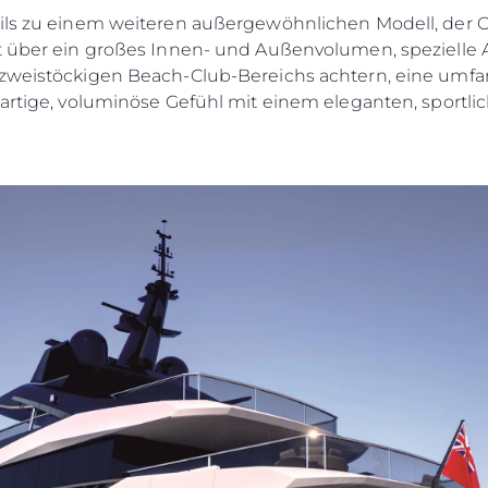
ails zu einem weiteren außergewöhnlichen Modell, der
gt über ein großes Innen- und Außenvolumen, spezielle
 zweistöckigen Beach-Club-Bereichs achtern, eine umfan
ßartige, voluminöse Gefühl mit einem eleganten, sportli
Rechtliches
Die Fi
DATENSCHUTZRICHTLINIE
Brokera
ERKLÄRUNG ZUR
Bootscha
MODERNEN SKLAVEREI
Neuigkei
ALLGEMEINE
Veransta
GESCHÄFTSBEDINGUNGEN
Innovati
COOKIE POLITIK