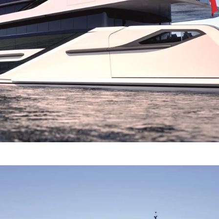
Die Firm
RECRUITING
Das Tea
Lifestyle
Geschich
Bewerten