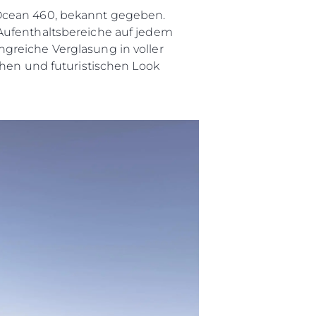
 Ocean 460, bekannt gegeben.
 Aufenthaltsbereiche auf jedem
greiche Verglasung in voller
chen und futuristischen Look
rma
ge
rter
ten
ltungen
on