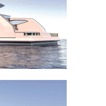
a
m
te
 Sie Ihr Boot