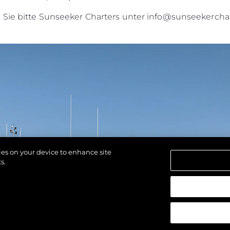
n Sie bitte Sunseeker Charters unter info@sunseekercha
kies on your device to enhance site
s.
alten.