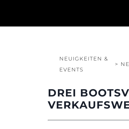
NEUIGKEITEN &
>
NE
EVENTS
Information
DREI BOOTSV
Standort Karte
Kontakt
VERKAUFSWER
Cookies