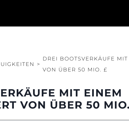
DREI BOOTSVERKÄUFE MIT
UIGKEITEN
>
VON ÜBER 50 MIO. £
Rechtliches
Die Fi
ERKÄUFE MIT EINEM
DATENSCHUTZRICHTLINIE
Brokera
ERKLÄRUNG ZUR
Bootscha
T VON ÜBER 50 MIO.
MODERNEN SKLAVEREI
Neuigkei
ALLGEMEINE
Veransta
GESCHÄFTSBEDINGUNGEN
Innovati
COOKIE POLITIK