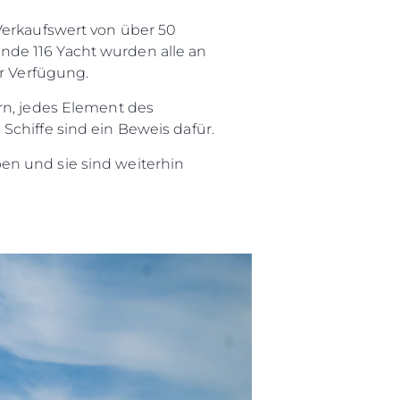
a
Verkaufswert von über 50
m
nde 116 Yacht wurden alle an
ur Verfügung.
te
rn, jedes Element des
 Sie Ihr Boot
Schiffe sind ein Beweis dafür.
en und sie sind weiterhin