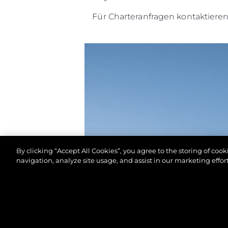
Für Charteranfragen kontaktiere
By clicking “Accept All Cookies”, you agree to the storing of coo
navigation, analyze site usage, and assist in our marketing effort
© 2026 Sunseeker London Group.Alle Rechte vorbeh