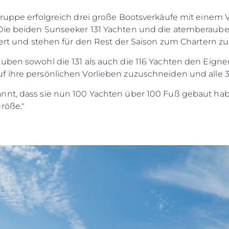
Die Firm
RECRUITING
Gruppe erfolgreich drei große Bootsverkäufe mit einem 
Das Tea
Die beiden Sunseeker 131 Yachten und die atemberaube
Lifestyle
efert und stehen für den Rest der Saison zum Chartern z
Geschich
uben sowohl die 131 als auch die 116 Yachten den Eigne
Bewerten
 ihre persönlichen Vorlieben zuzuschneiden und alle 3 
nnt, dass sie nun 100 Yachten über 100 Fuß gebaut hab
röße."