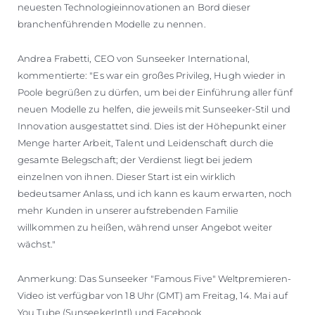
neuesten Technologieinnovationen an Bord dieser
branchenführenden Modelle zu nennen.
Andrea Frabetti, CEO von Sunseeker International,
kommentierte: "Es war ein großes Privileg, Hugh wieder in
Poole begrüßen zu dürfen, um bei der Einführung aller fünf
neuen Modelle zu helfen, die jeweils mit Sunseeker-Stil und
Innovation ausgestattet sind. Dies ist der Höhepunkt einer
Menge harter Arbeit, Talent und Leidenschaft durch die
gesamte Belegschaft; der Verdienst liegt bei jedem
einzelnen von ihnen. Dieser Start ist ein wirklich
bedeutsamer Anlass, und ich kann es kaum erwarten, noch
mehr Kunden in unserer aufstrebenden Familie
willkommen zu heißen, während unser Angebot weiter
wächst."
Anmerkung: Das Sunseeker "Famous Five" Weltpremieren-
Video ist verfügbar von 18 Uhr (GMT) am Freitag, 14. Mai auf
You Tube (SunseekerIntl) und Facebook