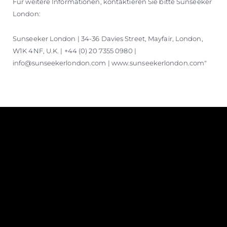
Für weitere Informationen, kontaktieren Sie bitte Sunseeker
London:
Sunseeker London | 34-36 Davies Street, Mayfair, London,
W1K 4NF, U.K. | +44 (0) 20 7355 0980 |
info@sunseekerlondon.com | www.sunseekerlondon.com"