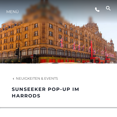
MENÜ
LIFESTYLE
INNOVATION
DIE FIRMA
DAS TEAM
NEUIGKEITEN & EVENTS
SUNSEEKER POP-UP IM
GESCHICHTE
HARRODS
BEWERTEN SIE IHR BOOT